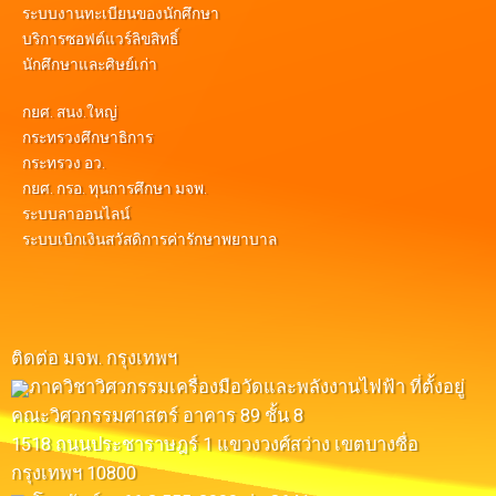
ระบบงานทะเบียนของนักศึกษา
บริการซอฟต์แวร์ลิขสิทธิ์
นักศึกษาและศิษย์เก่า
กยศ. สนง.ใหญ่
กระทรวงศึกษาธิการ
กระทรวง อว.
กยศ. กรอ. ทุนการศึกษา มจพ.
ระบบลาออนไลน์
ระบบเบิกเงินสวัสดิการค่ารักษาพยาบาล
ติดต่อ มจพ. กรุงเทพฯ
ภาควิชาวิศวกรรมเครื่องมือวัดและพลังงานไฟฟ้า ที่ตั้งอยู่
คณะวิศวกรรมศาสตร์ อาคาร 89 ชั้น 8
1518 ถนนประชาราษฎร์ 1 แขวงวงศ์สว่าง เขตบางซื่อ
กรุงเทพฯ 10800