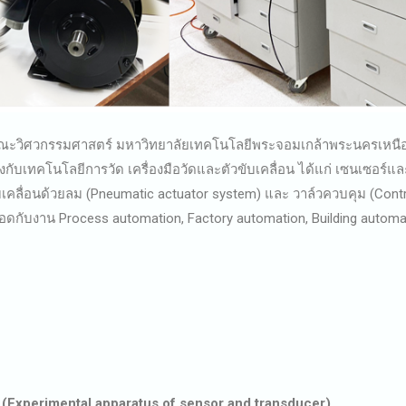
คณะวิศวกรรมศาสตร์ มหาวิทยาลัยเทคโนโลยีพระจอมเกล้าพระนครเหนือ ว
่องกับเทคโนโลยีการวัด เครื่องมือวัดและตัวขับเคลื่อน ได้แก่ เซนเซอร์แ
บเคลื่อนด้วยลม (Pneumatic actuator system) และ วาล์วควบคุม (Contro
อยอดกับงาน Process automation, Factory automation, Building automa
์ (Experimental apparatus of sensor and transducer)