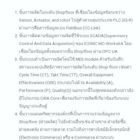
ขั้นการผลิตในระดับ Shopfloor ที่เชื่อมโยงข้อมูลข้อระหว่าง
Sensor, Actuator, and robot ไปสู่ตัวควบคุมประเภท PLC (IQ-R)
ผ่านการสื่อสารข้อมูลแบบ Fieldbus (CC-Link)
ขั้นการติดตามข้อมูลการผลิตที่ใช้ระบบ SCADA(Supervisory
Control And Data Acquisition) ของ ICONIC MC-Works64 โดย
เชื่อมโยงข้อมูลทั้งหมดจากขั้น Shopfloor ผ่าน OPC UA
ขั้นระบบดำเนินการผลิตโดยใช้ MES module สำหรับบันทึก
สถานะและปะสิทธิภาพรวมการผลิตในระดับ Shop floor เช่นค่า
Cycle Time (CT), Takt Time (TT), Overall Equipment
Effectiveness (OEE) ประกอบไปด้วย Availability (A),
Performance (P), Quality(Q) นอกจากนี้ในชุดทดลองดังกล่าวยัง
มีโปรแกรม CiRA Core เพื่อรองรับการผลิตที่เกี่ยวข้องกับระบบ
ปัญญาประดิษฐ์
ขั้นวางแผนทรัพยากรองค์กรที่เป็นการรวบรวมข้อมูลจาก
Shopfloor (ฝ่ายผลิต) ไปยังส่วนอื่นๆเช่น ฝ่ายขาย ฝ่ายจัดซื้อ
ฝ่ายคงคลัง ฝ่ายการตลาด รวมไปถึงการพาณิชย์อิเล็กทรอนิกส์
(Electronic Commerce) หรือ e-Commerce ผ่านระบบ